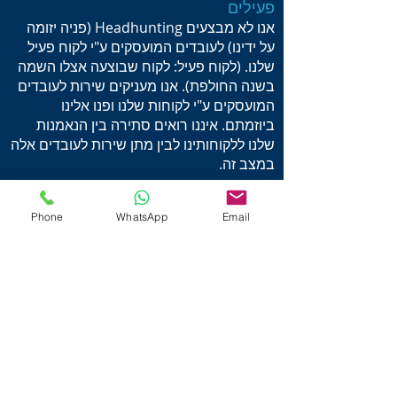
פעילים
אנו לא מבצעים Headhunting (פניה יזומה
על ידינו) לעובדים המועסקים ע"י לקוח פעיל
שלנו. (לקוח פעיל: לקוח שבוצעה אצלו השמה
בשנה החולפת). אנו מעניקים שירות לעובדים
המועסקים ע"י לקוחות שלנו ופנו אלינו
ביוזמתם. איננו רואים סתירה בין הנאמנות
שלנו ללקוחותינו לבין מתן שירות לעובדים אלה
במצב זה.
Phone
WhatsApp
Email
השמה חוזרת
מועמד שעבר השמה ע"י HR Search לא יוכל
לעבור השמה נוספת דרכנו אלא אם התמלא
לפחות אחד התנאים הבאים:
חלפו שנתיים מיום תחילת העבודה של