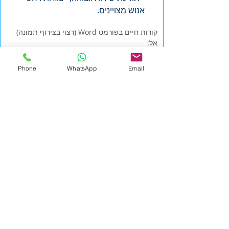
אנוש מצויינים.
קורות חיים בפורמט Word (רצוי בצירוף תמונה)
אל:
jobs+9862@hrsearch.co.il
Phone
WhatsApp
Email
אנו מתחייבים לדיסקרטיות מלאה. רק פניות
מתאימות תענינה.
לכל המשרות
מידע כללי
לכל המשרות
|
אייץ' אר סרץ'
|
office@hrsearch.co.il
|
HR
Search
טלפון
9-9587484(0) 972+
Phone
משרד: מרכז העסקים Regus, רחוב המנופים 9, מגדלי