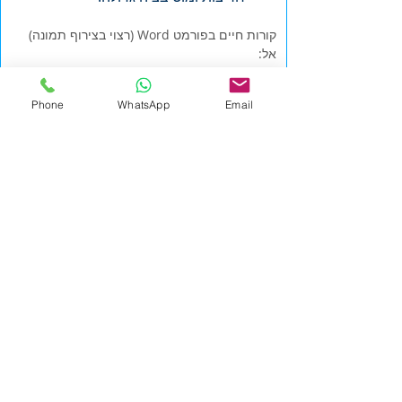
קורות חיים בפורמט Word (רצוי בצירוף תמונה)
אל:
jobs+9855@hrsearch.co.il
Phone
WhatsApp
Email
אנו מתחייבים לדיסקרטיות מלאה. רק פניות
מתאימות תענינה.
לכל המשרות
מידע כללי
לכל המשרות
|
אייץ' אר סרץ'
|
office@hrsearch.co.il
|
HR
Search
טלפון
9-9587484(0) 972+
Phone
משרד: מרכז העסקים Regus, רחוב המנופים 9, מגדלי
אקרשטיין בניין A קומה 8, הרצליה פיתוח
מדיניות פרטיות