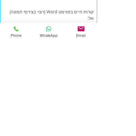
קורות חיים בפורמט Word (רצוי בצירוף תמונה)
אל:
jobs+9848@hrsearch.co.il
Phone
WhatsApp
Email
אנו מתחייבים לדיסקרטיות מלאה. רק פניות
מתאימות תענינה.
לכל המשרות
מידע כללי
לכל המשרות
|
אייץ' אר סרץ'
|
office@hrsearch.co.il
|
HR
Search
טלפון
9-9587484(0) 972+
Phone
משרד: מרכז העסקים Regus, רחוב המנופים 9, מגדלי
אקרשטיין בניין A קומה 8, הרצליה פיתוח
מדיניות פרטיות