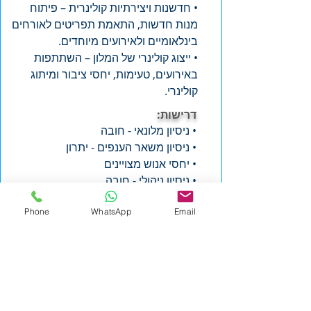
• חדשנות ויצירתיות קולינרית – פיתוח
מנות חדשות, התאמת תפריטים לאורחים
בינלאומיים ולאירועים מיוחדים.
• ייצוג קולינרי של המלון – השתתפות
באירועים, טעימות, יחסי ציבור ומיתוג
קולינרי.
דרישות:
• ניסיון מלונאי - חובה
• ניסיון משאר הענפים - יתרון
• יחסי אנוש מצויינים
• ניסיון ניהולי - חובה
קורות חיים בפורמט Word (רצוי בצירוף תמונה)
Phone
WhatsApp
Email
אל:
jobs+9566@hrsearch.co.il
אנו מתחייבים לדיסקרטיות מלאה. רק פניות
מתאימות תענינה.
לכל המשרות
מידע כללי