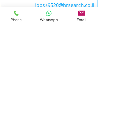
jobs+9520@hrsearch.co.il
אנו מתחייבים לדיסקרטיות מלאה. רק פניות
Phone
WhatsApp
Email
מתאימות תענינה.
לכל המשרות
מידע כללי
לכל המשרות
|
אייץ' אר סרץ'
|
office@hrsearch.co.il
|
HR
Search
טלפון
9-9587484(0) 972+
Phone
משרד: מרכז העסקים Regus, רחוב המנופים 9, מגדלי
אקרשטיין בניין A קומה 8, הרצליה פיתוח
מדיניות פרטיות