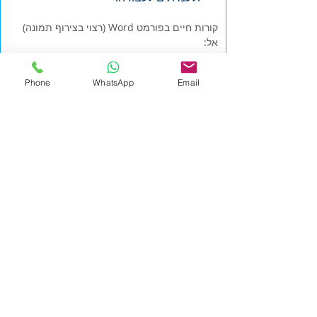
קורות חיים בפורמט Word (רצוי בצירוף תמונה)
אל:
jobs+9321@hrsearch.co.il
Phone
WhatsApp
Email
אנו מתחייבים לדיסקרטיות מלאה. רק פניות
מתאימות תענינה.
לכל המשרות
מידע כללי
לכל המשרות
|
אייץ' אר סרץ'
|
office@hrsearch.co.il
|
HR
Search
טלפון
9-9587484(0) 972+
Phone
משרד: מרכז העסקים Regus, רחוב המנופים 9, מגדלי
אקרשטיין בניין A קומה 8, הרצליה פיתוח
מדיניות פרטיות