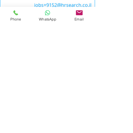
jobs+9152@hrsearch.co.il
אנו מתחייבים לדיסקרטיות מלאה. רק פניות
Phone
WhatsApp
Email
מתאימות תענינה.
לכל המשרות
מידע כללי
לכל המשרות
|
אייץ' אר סרץ'
|
office@hrsearch.co.il
|
HR
Search
טלפון
9-9587484(0) 972+
Phone
משרד: מרכז העסקים Regus, רחוב המנופים 9, מגדלי
אקרשטיין בניין A קומה 8, הרצליה פיתוח
מדיניות פרטיות